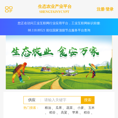
生态农业产业平台
注册
/
登录
SHENGTAINYCYPT
您正在访问工业互联网行业应用平台，工业互联网标识前缀:
88.118.89521 前往国家顶级节点服务平台查询
供应
|
搜索
热门搜索：
粮油
、
瓜果
、
蔬菜
、
小麦
、
玉米
、
稻谷
、
高粱
、
苹果
、
稻谷
、
高粱