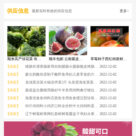
供应信息
最新实时有效的供应信息
更多>
顺来高产绿花菜 有机散菜花白色花菜加工、销售等
顺丰包邮 云南紫皮无花果鲜果孕妇水果糖包子新鲜现摘
草莓柿子西红柿新鲜自然熟健康孕妇儿童生吃酸甜多汁水果农家番茄
【供应】
猪肠衣灌香肠家用自制腊肠火腿肠脆皮烤肠食品级天然小肠子皮调料
2022-12-02
【供应】
蒙古奶酪块原制干酪即食孕妇儿童零食奶片脱脂无蔗糖手撕奶酪条棒
2022-12-02
【供应】
龙须菜凉菜火锅凉拌菜3斤 头发菜海发菜藻类海藻海草海产品特产
2022-12-02
【供应】
肠道益生菌猪用肠好牛羊兽用鸡鸭禽仔猪拉稀药调理肠胃饲料添加剂
2022-12-02
【供应】
海童优食鱼饲料石斑鱼专用鱼食缓沉型珍珠斑杉虎斑金虎斑鱼粮
2022-12-02
【供应】
80斤鸡饲料小鸡开口料全价料中大鸡饲料蛋鸡芦丁鸡饲料鸡鸭鹅通用
2022-12-02
【供应】
辽宁树莓鲜果网红新鲜树莓覆盆子孕妇水果现摘80-120颗大果顺丰
2022-12-02