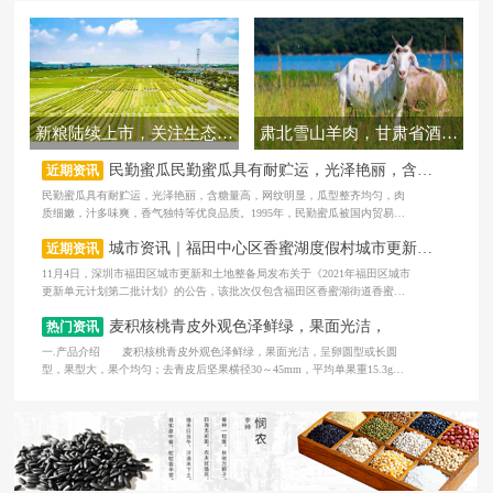
新粮陆续上市，关注生态农业
肃北雪山羊肉，甘肃省酒泉市肃北蒙古族自治县特产
民勤蜜瓜民勤蜜瓜具有耐贮运，光泽艳丽，含糖量高，网纹明显，瓜型整齐均匀，肉质细嫩，汁多味爽，
近期资讯
民勤蜜瓜具有耐贮运，光泽艳丽，含糖量高，网纹明显，瓜型整齐均匀，肉
质细嫩，汁多味爽，香气独特等优良品质。1995年，民勤蜜瓜被国内贸易部
评为“中华老字号产品”，民勤
城市资讯｜福田中心区香蜜湖度假村城市更新单元计划公告
近期资讯
11月4日，深圳市福田区城市更新和土地整备局发布关于《2021年福田区城市
更新单元计划第二批计划》的公告，该批次仅包含福田区香蜜湖街道香蜜湖
度假村城市更新单元一个项目。
麦积核桃青皮外观色泽鲜绿，果面光洁，
热门资讯
一.产品介绍 麦积核桃青皮外观色泽鲜绿，果面光洁，呈卵圆型或长圆
型，果型大，果个均匀；去青皮后坚果横径30～45mm，平均单果重15.3g，
果核表面平整，纹路较浅，缝合线紧密