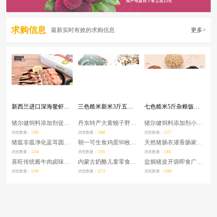
求购信息
最新实时有效的求购信息
更多>
新西兰进口深海鳌虾刺身scampi斯干比南极特大小龙虾日料 1/2/3号
三色糙米新米3斤五谷杂粮红米黑米粗粮健身胚芽三色米
七色糙米5斤杂粮饭五色糙米红米黑米燕麦米荞麦高粱粗粮健身大米 月销 2万+
猪尔健饲料添加剂促生长得快催肥育肥增肥一号混合型生育酚曙光
丹东特产大黄蚬子野生鲜活无沙生鲜海鲜贝类水产蛤蜊花甲4斤顺丰
猪尔健饲料添加剂小猪育肥增重兽用促生长消化早出栏曙光正品
浏览数量：
1300
浏览数量：
1368
浏览数量：
1277
猪瘟非瘟净化蓝耳圆环蓝菲康饲料添加剂孕畜可用抑毒抗毒增免疫
朝一可生食鸡蛋90枚日料店食材无抗无菌蛋可生吃顺丰新鲜上海整箱
天然猪肠衣灌香肠家用自制腊肠子衣烤食品级儿童灌肠工具猪小肠皮
浏览数量：
1250
浏览数量：
1555
浏览数量：
1301
喜旺传统酱牛肉卤味特产五香卤牛肉真空即食熟食肉食零食牛腱子肉
内蒙古奶酪儿童零食奶酪棒酸奶疙瘩块奶片儿童牛奶条
盐焗猪皮开袋即食广东梅州客家特产猪皮小吃零食卤猪皮下酒菜熟食
浏览数量：
1249
浏览数量：
1272
浏览数量：
1299